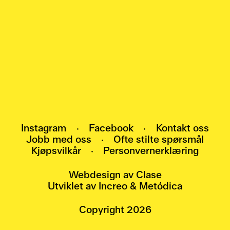
Meld deg på nyhetsbrevet vårt, og bli den
første som får vite om arrangementer,
utstillinger og nyheter.
HEI@POMO.NO
Instagram
·
Facebook
·
Kontakt oss
Jobb med oss
·
Ofte stilte spørsmål
Kjøpsvilkår
·
Personvernerklæring
Webdesign av
Clase
Utviklet av
Increo
&
Metódica
Copyright
2026