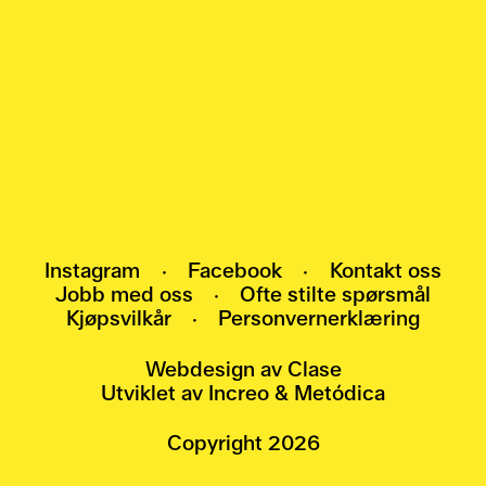
Meld deg på nyhetsbrevet vårt, og bli den
første som får vite om arrangementer,
utstillinger og nyheter.
HEI@POMO.NO
Instagram
·
Facebook
·
Kontakt oss
Jobb med oss
·
Ofte stilte spørsmål
Kjøpsvilkår
·
Personvernerklæring
Webdesign av
Clase
Utviklet av
Increo
&
Metódica
Copyright
2026