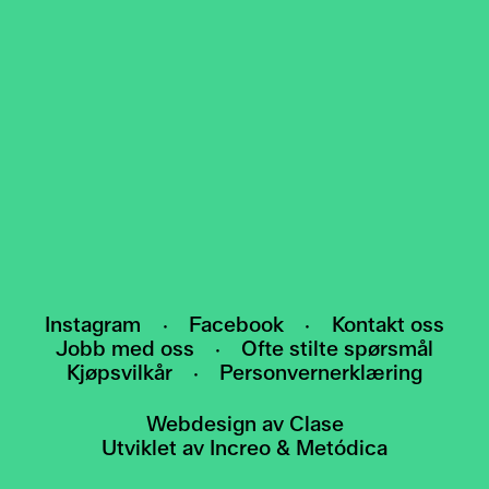
NYHETSBREV
Meld deg på nyhetsbrevet vårt, og bli den
første som får vite om arrangementer,
utstillinger og nyheter.
HEI@POMO.NO
Instagram
·
Facebook
·
Kontakt oss
Jobb med oss
·
Ofte stilte spørsmål
Kjøpsvilkår
·
Personvernerklæring
Webdesign av
Clase
Utviklet av
Increo
&
Metódica