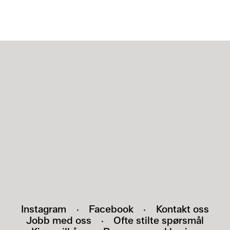
NYHETSBREV
Meld deg på nyhetsbrevet vårt, og bli den
første som får vite om arrangementer,
utstillinger og nyheter.
HEI@POMO.NO
Instagram
·
Facebook
·
Kontakt oss
Jobb med oss
·
Ofte stilte spørsmål