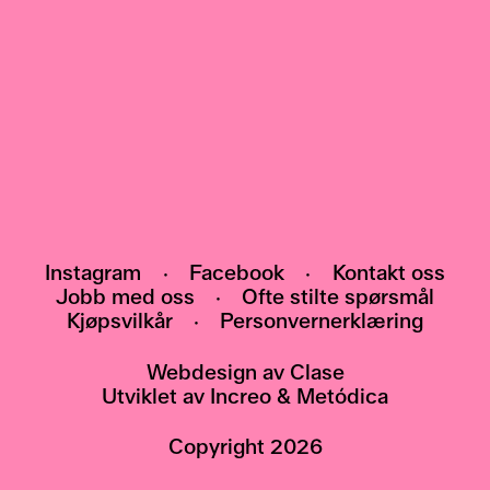
Meld deg på nyhetsbrevet vårt, og bli den
første som får vite om arrangementer,
utstillinger og nyheter.
HEI@POMO.NO
Instagram
·
Facebook
·
Kontakt oss
Jobb med oss
·
Ofte stilte spørsmål
Kjøpsvilkår
·
Personvernerklæring
Webdesign av
Clase
Utviklet av
Increo
&
Metódica
Copyright
2026