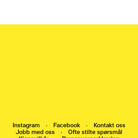
NYHETSBREV
Meld deg på nyhetsbrevet vårt, og bli den
første som får vite om arrangementer,
utstillinger og nyheter.
HEI@POMO.NO
Instagram
·
Facebook
·
Kontakt oss
Jobb med oss
·
Ofte stilte spørsmål