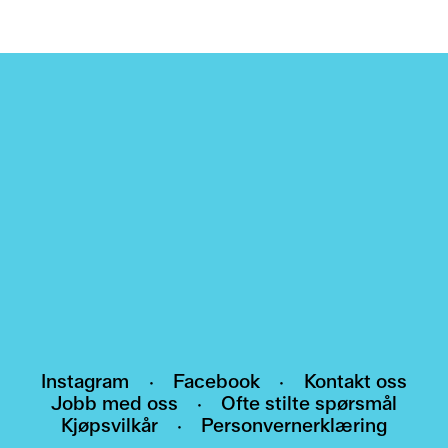
NYHETSBREV
Meld deg på nyhetsbrevet vårt, og bli den
første som får vite om arrangementer,
utstillinger og nyheter.
HEI@POMO.NO
Instagram
·
Facebook
·
Kontakt oss
Jobb med oss
·
Ofte stilte spørsmål
Kjøpsvilkår
·
Personvernerklæring